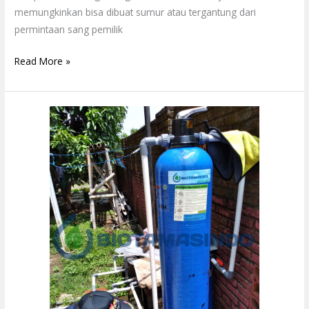
memungkinkan bisa dibuat sumur atau tergantung dari
permintaan sang pemilik
Read More »
Instalasi
Filter
Air
Rumah
Tangga
Purwosari
Kudus