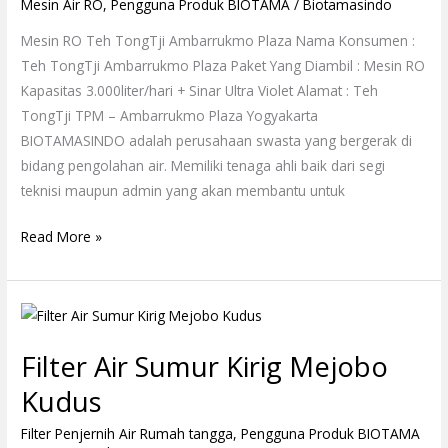
Mesin Air RO
,
Pengguna Produk BIOTAMA
/
Biotamasindo
Plaza
Mesin RO Teh TongTji Ambarrukmo Plaza Nama Konsumen :
Teh TongTji Ambarrukmo Plaza Paket Yang Diambil : Mesin RO
Kapasitas 3.000liter/hari + Sinar Ultra Violet Alamat : Teh
TongTji TPM – Ambarrukmo Plaza Yogyakarta
BIOTAMASINDO adalah perusahaan swasta yang bergerak di
bidang pengolahan air. Memiliki tenaga ahli baik dari segi
teknisi maupun admin yang akan membantu untuk
Read More »
Filter
Air
Filter Air Sumur Kirig Mejobo
Sumur
Kirig
Kudus
Mejobo
Filter Penjernih Air Rumah tangga
,
Pengguna Produk BIOTAMA
Kudus