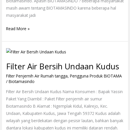
Biotamasindo. Apasih BIOTAMASINDO ? beberapa masyartakat
masih awam tentang BIOTAMASINDO karena beberapa hal
masyarakat jadi
Read More »
Filter
Air
Filter Air Bersih Undaan Kudus
Bersih
Undaan
Filter Penjernih Air Rumah tangga
,
Pengguna Produk BIOTAMA
Kudus
/
Biotamasindo
Filter Air Bersih Undaan Kudus Nama Konsumen : Bapak Yassin
Paket Yang Diambil : Paket Filter penjernih air sumur
Biotamasindo B Alamat : Ngemplak Kidul, Kalirejo, Kec.
Undaan, Kabupaten Kudus, Jawa Tengah 59372 Kudus adalah
wilayah yang berdekatan dengan pesisir lautan, bahkan banyak
diantara lokasi kabupaten kudus ini memiliki dataran rendah.