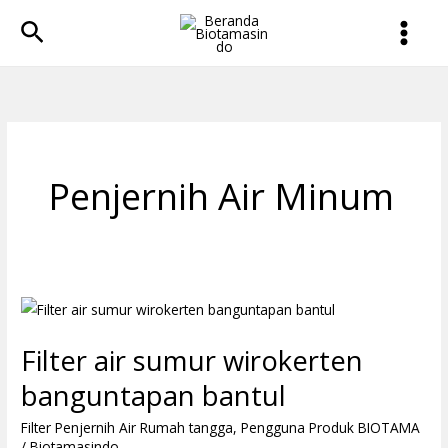
Lewati
Cari
ke
konten
Penjernih Air Minum
Filter
air
Filter air sumur wirokerten
sumur
wirokerten
banguntapan bantul
banguntapan
Filter Penjernih Air Rumah tangga
,
Pengguna Produk BIOTAMA
bantul
/
Biotamasindo