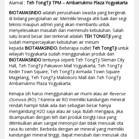
Alamat :
Teh TongTji TPM – Ambarrukmo Plaza Yogyakarta
BIOTAMASINDO
adalah perusahaan swasta yang bergerak
di bidang pengolahan air. Memiliki tenaga ahli baik dari segi
teknisi maupun admin yang akan membantu untuk
menyelesaikan masalah dan memenuhi kebutuhan. Salah
satu brand besar dan terkenal adalah
TEH TONGTJI
yang
sudah mempercayakan kebutuhan air minum
kepada
BIOTAMASINDO.
Beberapa outlet
Teh TongTji
untuk
wilayah Yogyakarta sudah menggunakan produk dari
BIOTAMASINDO
tentunya seperti Teh TongTji Sleman City
Hall, Teh TongTji Pakuwon Mall Yogyakarta, Teh TongTji
Kediri Town Square, Teh TongTji Armada Town Square
Magelang, Teh TongTji Malioboro Mall dan Teh TongTji
Ambarrukmo Plaza Yogyakarta.
Kenapa sih harus menggunakan air murni atau air
Reverse
Osmosis
(RO) ? Karena air RO memiliki kandungan mineral
rendah hampir tidak ada dan sebagian besar hanya
mengandung H2O saja atau air saja. Itulah mengapa, jika
dicampurkan dengan teh dari produk tongtji rasa yang
ditimbulkan akan sangat menonjol dan tidak merusak cita
rasa itu sendiri. Berbeda dengan air mineral yang memiliki
kandungan mineral tinggi, dapat merubah dan merusak cita