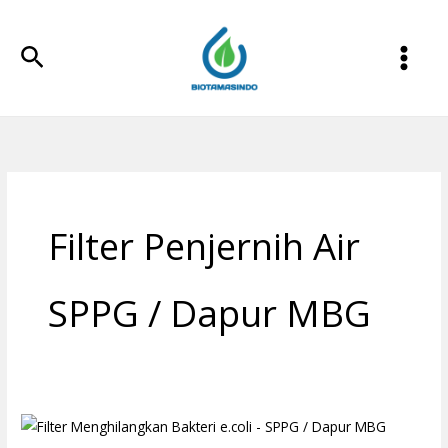
Lewati
ke
Cari
konten
Filter Penjernih Air
SPPG / Dapur MBG
Filter