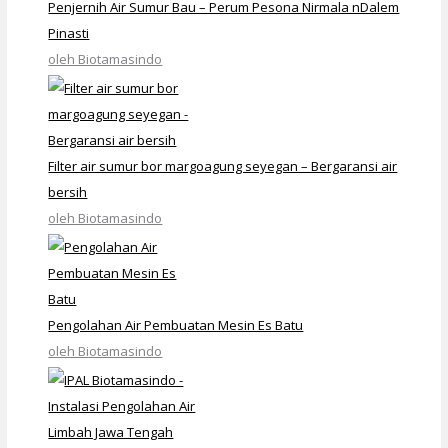
Penjernih Air Sumur Bau – Perum Pesona Nirmala nDalem
Pinasti
oleh Biotamasindo
Filter air sumur bor margoagung seyegan – Bergaransi air
bersih
oleh Biotamasindo
Pengolahan Air Pembuatan Mesin Es Batu
oleh Biotamasindo