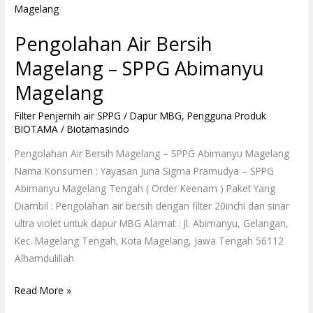
Air
Bersih
Pengolahan Air Bersih
Magelang
–
Magelang – SPPG Abimanyu
SPPG
Magelang
Abimanyu
Magelang
Filter Penjernih air SPPG / Dapur MBG
,
Pengguna Produk
BIOTAMA
/
Biotamasindo
Pengolahan Air Bersih Magelang – SPPG Abimanyu Magelang
Nama Konsumen : Yayasan Juna Sigma Pramudya – SPPG
Abimanyu Magelang Tengah ( Order Keenam ) Paket Yang
Diambil : Pengolahan air bersih dengan filter 20inchi dan sinar
ultra violet untuk dapur MBG Alamat : Jl. Abimanyu, Gelangan,
Kec. Magelang Tengah, Kota Magelang, Jawa Tengah 56112
Alhamdulillah
Read More »