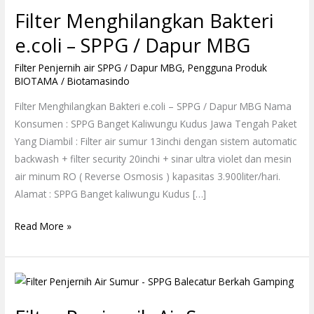
Menghilangkan
Filter Menghilangkan Bakteri
Bakteri
e.coli
e.coli – SPPG / Dapur MBG
–
Filter Penjernih air SPPG / Dapur MBG
,
Pengguna Produk
SPPG
BIOTAMA
/
Biotamasindo
/
Dapur
Filter Menghilangkan Bakteri e.coli – SPPG / Dapur MBG Nama
MBG
Konsumen : SPPG Banget Kaliwungu Kudus Jawa Tengah Paket
Yang Diambil : Filter air sumur 13inchi dengan sistem automatic
backwash + filter security 20inchi + sinar ultra violet dan mesin
air minum RO ( Reverse Osmosis ) kapasitas 3.900liter/hari.
Alamat : SPPG Banget kaliwungu Kudus […]
Read More »
Filter
Penjernih