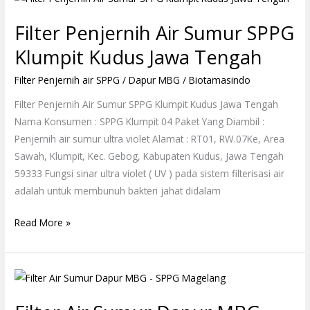
Penjernih
Filter Penjernih Air Sumur SPPG
Air
Sumur
Klumpit Kudus Jawa Tengah
SPPG
Filter Penjernih air SPPG / Dapur MBG
/
Biotamasindo
Klumpit
Kudus
Filter Penjernih Air Sumur SPPG Klumpit Kudus Jawa Tengah
Jawa
Nama Konsumen : SPPG Klumpit 04 Paket Yang Diambil :
Tengah
Penjernih air sumur ultra violet Alamat : RT01, RW.07Ke, Area
Sawah, Klumpit, Kec. Gebog, Kabupaten Kudus, Jawa Tengah
59333 Fungsi sinar ultra violet ( UV ) pada sistem filterisasi air
adalah untuk membunuh bakteri jahat didalam
Read More »
Filter
Air