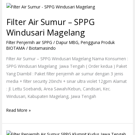
Filter
Air
Filter Air Sumur – SPPG
Sumur
–
Windusari Magelang
SPPG
Filter Penjernih air SPPG / Dapur MBG
,
Pengguna Produk
Windusari
BIOTAMA
/
Biotamasindo
Magelang
Filter Air Sumur – SPPG Windusari Magelang Nama Konsumen :
SPPG Windusari Magelang Jawa Tengah ( Order kedua ) Paket
Yang Diambil : Paket filter penjernih air sumur dengan 3 jenis
media + filter security 20inchi + sinar ultra violet 12gpm Alamat
: Jl. Lettu Soebandi, Area Sawah/Kebun, Candisari, Kec.
Windusari, Kabupaten Magelang, Jawa Tengah
Read More »
Filter