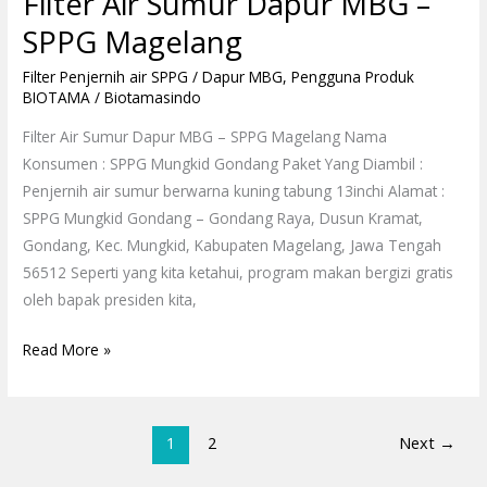
Filter Air Sumur Dapur MBG –
Sumur
Dapur
SPPG Magelang
MBG
Filter Penjernih air SPPG / Dapur MBG
,
Pengguna Produk
–
BIOTAMA
/
Biotamasindo
SPPG
Magelang
Filter Air Sumur Dapur MBG – SPPG Magelang Nama
Konsumen : SPPG Mungkid Gondang Paket Yang Diambil :
Penjernih air sumur berwarna kuning tabung 13inchi Alamat :
SPPG Mungkid Gondang – Gondang Raya, Dusun Kramat,
Gondang, Kec. Mungkid, Kabupaten Magelang, Jawa Tengah
56512 Seperti yang kita ketahui, program makan bergizi gratis
oleh bapak presiden kita,
Read More »
1
2
Next
→