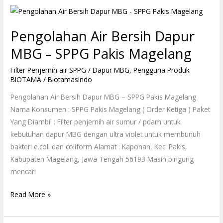
Pengolahan
Air
Pengolahan Air Bersih Dapur
Bersih
Dapur
MBG – SPPG Pakis Magelang
MBG
Filter Penjernih air SPPG / Dapur MBG
,
Pengguna Produk
–
BIOTAMA
/
Biotamasindo
SPPG
Pakis
Pengolahan Air Bersih Dapur MBG – SPPG Pakis Magelang
Magelang
Nama Konsumen : SPPG Pakis Magelang ( Order Ketiga ) Paket
Yang Diambil : Filter penjernih air sumur / pdam untuk
kebutuhan dapur MBG dengan ultra violet untuk membunuh
bakteri e.coli dan coliform Alamat : Kaponan, Kec. Pakis,
Kabupaten Magelang, Jawa Tengah 56193 Masih bingung
mencari
Read More »