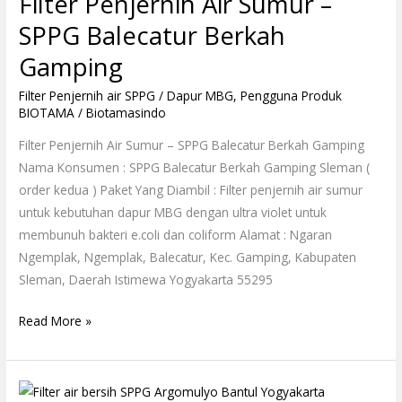
Filter Penjernih Air Sumur –
Air
Sumur
SPPG Balecatur Berkah
–
Gamping
SPPG
Balecatur
Filter Penjernih air SPPG / Dapur MBG
,
Pengguna Produk
BIOTAMA
/
Biotamasindo
Berkah
Gamping
Filter Penjernih Air Sumur – SPPG Balecatur Berkah Gamping
Nama Konsumen : SPPG Balecatur Berkah Gamping Sleman (
order kedua ) Paket Yang Diambil : Filter penjernih air sumur
untuk kebutuhan dapur MBG dengan ultra violet untuk
membunuh bakteri e.coli dan coliform Alamat : Ngaran
Ngemplak, Ngemplak, Balecatur, Kec. Gamping, Kabupaten
Sleman, Daerah Istimewa Yogyakarta 55295
Read More »
Filter