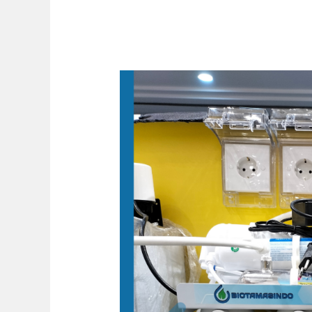
Mesin
RO
Teh
TongTji
Ambarrukmo
Plaza