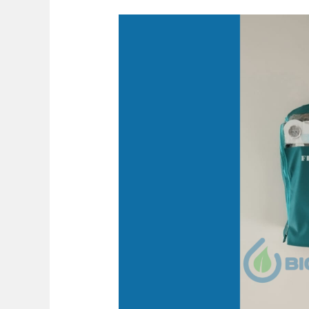
Mesin
Air
Minum
Rumah
Tangga
–
Vassana
Residence