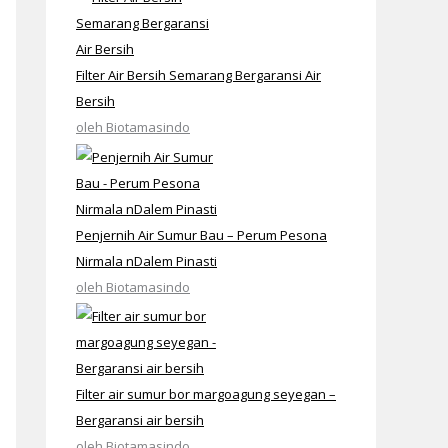
Filter Air Bersih Semarang Bergaransi Air
Bersih
oleh Biotamasindo
Penjernih Air Sumur Bau – Perum Pesona
Nirmala nDalem Pinasti
oleh Biotamasindo
Filter air sumur bor margoagung seyegan –
Bergaransi air bersih
oleh Biotamasindo