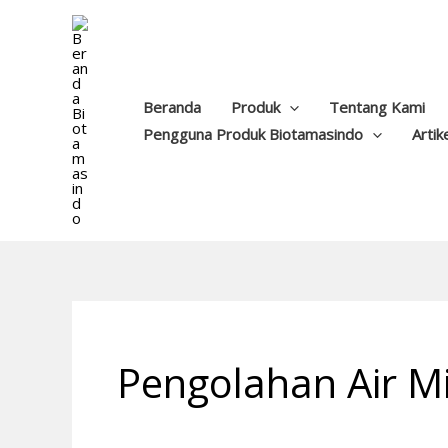
Lewati
ke
konten
Beranda
Produk
Tentang Kami
Pengguna Produk Biotamasindo
Artik
Pengolahan Air M