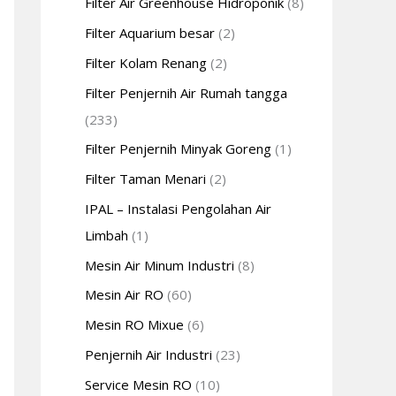
Filter Air Greenhouse Hidroponik
(8)
Filter Aquarium besar
(2)
Filter Kolam Renang
(2)
Filter Penjernih Air Rumah tangga
(233)
Filter Penjernih Minyak Goreng
(1)
Filter Taman Menari
(2)
IPAL – Instalasi Pengolahan Air
Limbah
(1)
Mesin Air Minum Industri
(8)
Mesin Air RO
(60)
Mesin RO Mixue
(6)
Penjernih Air Industri
(23)
Service Mesin RO
(10)