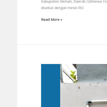
Kabupaten Sleman, Daerah Istimewa Yo
disebut dengan mesin RO
Read More »
Filter
Air
Sumur
Perumahan
Griya
Citra
Prima