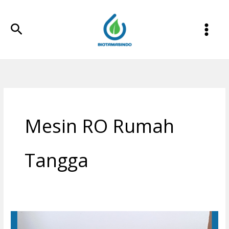
Lewati
ke
Cari
konten
Mesin RO Rumah
Tangga
Mesin