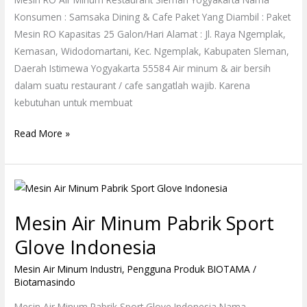
Konsumen : Samsaka Dining & Cafe Paket Yang Diambil : Paket
Mesin RO Kapasitas 25 Galon/Hari Alamat : Jl. Raya Ngemplak,
Kemasan, Widodomartani, Kec. Ngemplak, Kabupaten Sleman,
Daerah Istimewa Yogyakarta 55584 Air minum & air bersih
dalam suatu restaurant / cafe sangatlah wajib. Karena
kebutuhan untuk membuat
Read More »
Mesin
Air
Mesin Air Minum Pabrik Sport
Minum
Pabrik
Glove Indonesia
Sport
Mesin Air Minum Industri
,
Pengguna Produk BIOTAMA
/
Glove
Biotamasindo
Indonesia
Mesin Air Minum Pabrik Sport Glove Indonesia Nama