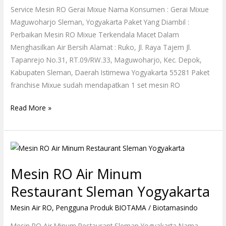
Service Mesin RO Gerai Mixue Nama Konsumen : Gerai Mixue
Maguwoharjo Sleman, Yogyakarta Paket Yang Diambil :
Perbaikan Mesin RO Mixue Terkendala Macet Dalam
Menghasilkan Air Bersih Alamat : Ruko, Jl. Raya Tajem Jl.
Tapanrejo No.31, RT.09/RW.33, Maguwoharjo, Kec. Depok,
Kabupaten Sleman, Daerah Istimewa Yogyakarta 55281 Paket
franchise Mixue sudah mendapatkan 1 set mesin RO
Read More »
Mesin
RO
Mesin RO Air Minum
Air
Minum
Restaurant Sleman Yogyakarta
Restaurant
Mesin Air RO
,
Pengguna Produk BIOTAMA
/
Biotamasindo
Sleman
Yogyakarta
Mesin RO Air Minum Restaurant Sleman Yogyakarta Nama