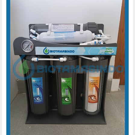
Air
Minum
Wedomartani
Ngemplak