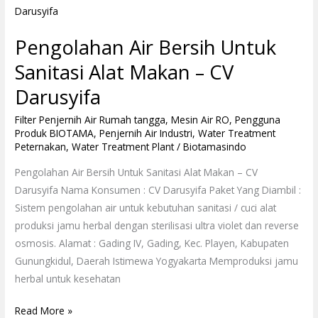
Air
Bersih
Pengolahan Air Bersih Untuk
Untuk
Sanitasi
Sanitasi Alat Makan – CV
Alat
Darusyifa
Makan
–
Filter Penjernih Air Rumah tangga
,
Mesin Air RO
,
Pengguna
Produk BIOTAMA
,
Penjernih Air Industri
,
Water Treatment
CV
Peternakan
,
Water Treatment Plant
/
Biotamasindo
Darusyifa
Pengolahan Air Bersih Untuk Sanitasi Alat Makan – CV
Darusyifa Nama Konsumen : CV Darusyifa Paket Yang Diambil :
Sistem pengolahan air untuk kebutuhan sanitasi / cuci alat
produksi jamu herbal dengan sterilisasi ultra violet dan reverse
osmosis. Alamat : Gading IV, Gading, Kec. Playen, Kabupaten
Gunungkidul, Daerah Istimewa Yogyakarta Memproduksi jamu
herbal untuk kesehatan
Read More »