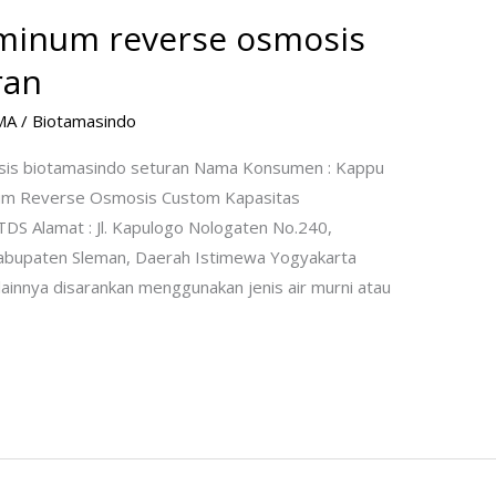
r minum reverse osmosis
ran
MA
/
Biotamasindo
osis biotamasindo seturan Nama Konsumen : Kappu
inum Reverse Osmosis Custom Kapasitas
 TDS Alamat : Jl. Kapulogo Nologaten No.240,
Kabupaten Sleman, Daerah Istimewa Yogyakarta
nnya disarankan menggunakan jenis air murni atau