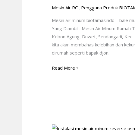
–
Mesin Air RO
,
Pengguna Produk BIOTA
bale
mulia
Mesin air minum biotamasindo – bale m
residence
Yang Diambil : Mesin Air Minum Rumah T
Kebon Agung, Duwet, Sendangadi, Kec. 
kita akan membahas kelebihan dan keku
dirumah seperti bapak djon.
Read More »
Instalasi