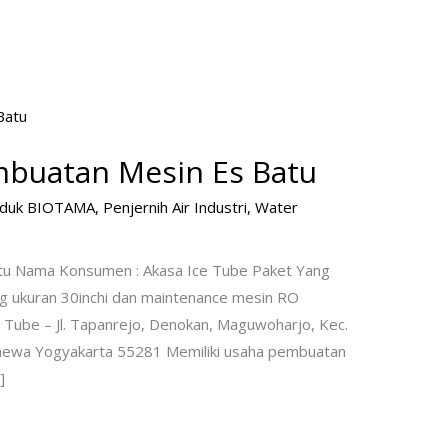
mbuatan Mesin Es Batu
oduk BIOTAMA
,
Penjernih Air Industri
,
Water
tu Nama Konsumen : Akasa Ice Tube Paket Yang
ung ukuran 30inchi dan maintenance mesin RO
e Tube – Jl. Tapanrejo, Denokan, Maguwoharjo, Kec.
mewa Yogyakarta 55281 Memiliki usaha pembuatan
]