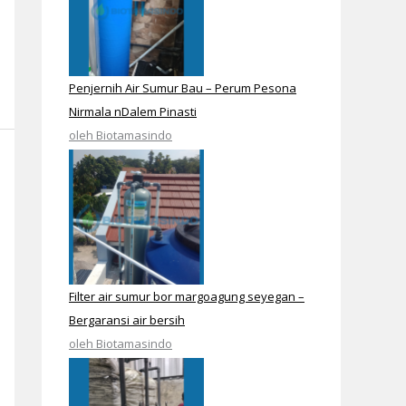
Penjernih Air Sumur Bau – Perum Pesona
Nirmala nDalem Pinasti
oleh Biotamasindo
Filter air sumur bor margoagung seyegan –
Bergaransi air bersih
oleh Biotamasindo