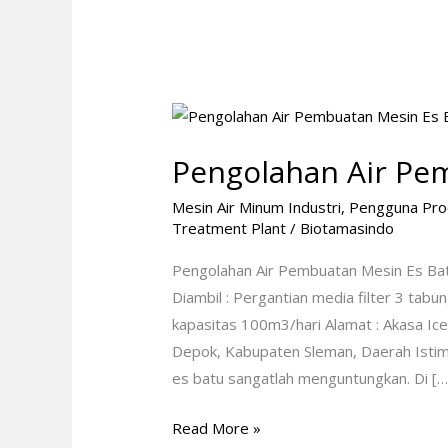
Pengolahan
Air
Pengolahan Air Pe
Pembuatan
Mesin
Mesin Air Minum Industri
,
Pengguna Pr
Es
Treatment Plant
/
Biotamasindo
Batu
Pengolahan Air Pembuatan Mesin Es Ba
Diambil : Pergantian media filter 3 tab
kapasitas 100m3/hari Alamat : Akasa Ic
Depok, Kabupaten Sleman, Daerah Isti
es batu sangatlah menguntungkan. Di […
Read More »