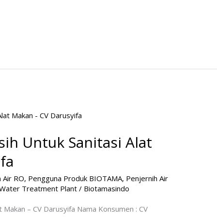
ih Untuk Sanitasi Alat
fa
 Air RO
,
Pengguna Produk BIOTAMA
,
Penjernih Air
Water Treatment Plant
/
Biotamasindo
lat Makan – CV Darusyifa Nama Konsumen : CV