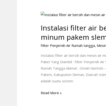
Instalasi
filter
Instalasi filter air
air
bersih
minum pakem sle
dan
Filter Penjernih Air Rumah tangga
,
Mesin
mesin
air
Instalasi filter air bersih dan mesin 
minum
Paket Yang Diambil : Filter Penjernih 
pakem
Rumah Tangga Alamat : Omah Gentolo – 
sleman
Pakem, Kabupaten Sleman, Daerah Isti
adalah suatu sistem
Read More »