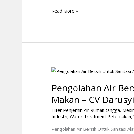
Read More »
Pengolahan
Air
Pengolahan Air Bers
Bersih
Untuk
Makan – CV Darusyi
Sanitasi
Filter Penjernih Air Rumah tangga
,
Mesin
Alat
Industri
,
Water Treatment Peternakan
,
Makan
–
Pengolahan Air Bersih Untuk Sanitasi A