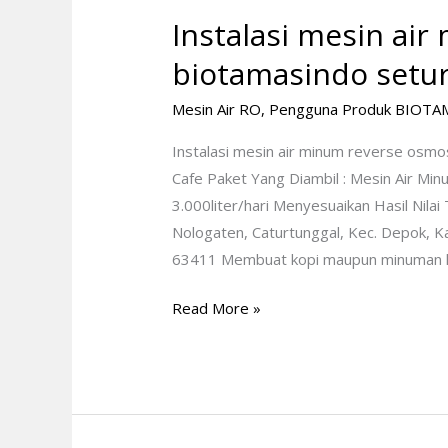
mesin
Instalasi mesin ai
air
minum
biotamasindo setu
reverse
Mesin Air RO
,
Pengguna Produk BIOTA
osmosis
biotamasindo
Instalasi mesin air minum reverse osm
seturan
Cafe Paket Yang Diambil : Mesin Air M
3.000liter/hari Menyesuaikan Hasil Nilai
Nologaten, Caturtunggal, Kec. Depok, 
63411 Membuat kopi maupun minuman lai
Read More »