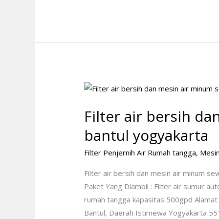
Filter
air
Filter air bersih 
bersih
dan
bantul yogyakarta
mesin
Filter Penjernih Air Rumah tangga
,
Mesin
air
minum
Filter air bersih dan mesin air minum 
sewon
Paket Yang Diambil : Filter air sumur a
bantul
rumah tangga kapasitas 500gpd Alamat
yogyakarta
Bantul, Daerah Istimewa Yogyakarta 5518