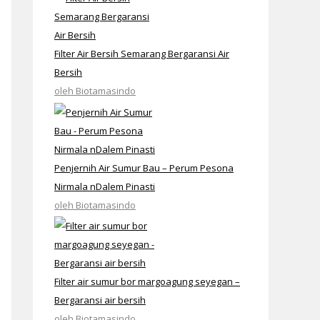
Filter Air Bersih Semarang Bergaransi Air
Bersih
oleh Biotamasindo
Penjernih Air Sumur Bau – Perum Pesona
Nirmala nDalem Pinasti
oleh Biotamasindo
Filter air sumur bor margoagung seyegan –
Bergaransi air bersih
oleh Biotamasindo