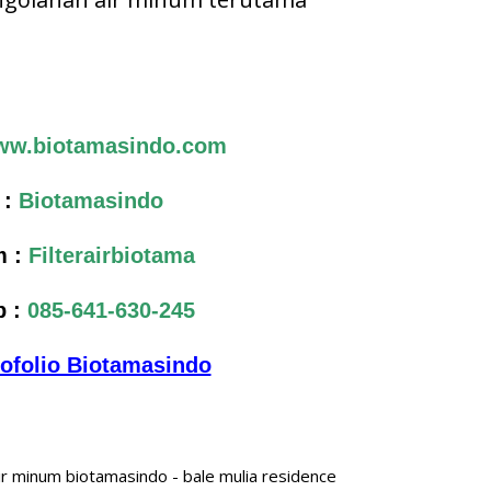
w.biotamasindo.com
 :
Biotamasindo
 :
Filterairbiotama
p :
085-641-630-245
tofolio Biotamasindo