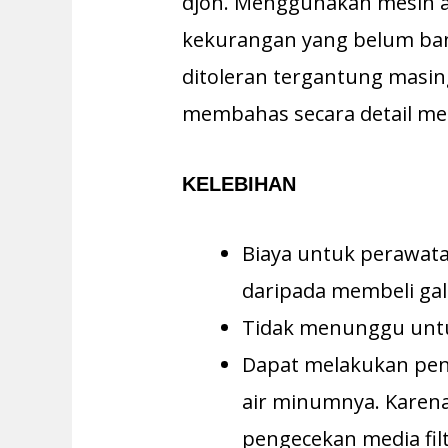
djon. Menggunakan mesin a
kekurangan yang belum ban
ditoleran tergantung masing
membahas secara detail m
KELEBIHAN
Biaya untuk perawata
daripada membeli galo
Tidak menunggu untu
Dapat melakukan peng
air minumnya. Karena
pengecekan media fil