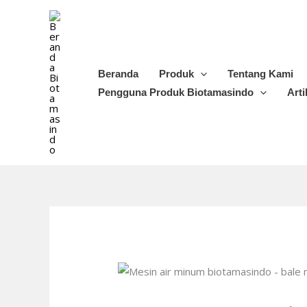
Lewati
ke
konten
Beranda
Produk
Tentang Kami
Pengguna Produk Biotamasindo
Arti