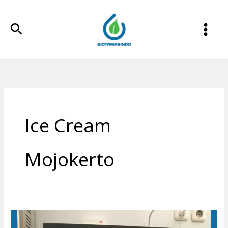
Lewati
ke
Cari
konten
Ice Cream
Mojokerto
Mesin