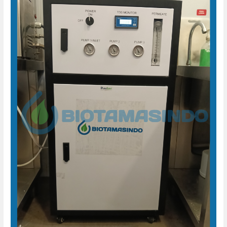
RO
Air
Minum
Momoyo
Brawijaya
Mojokerto