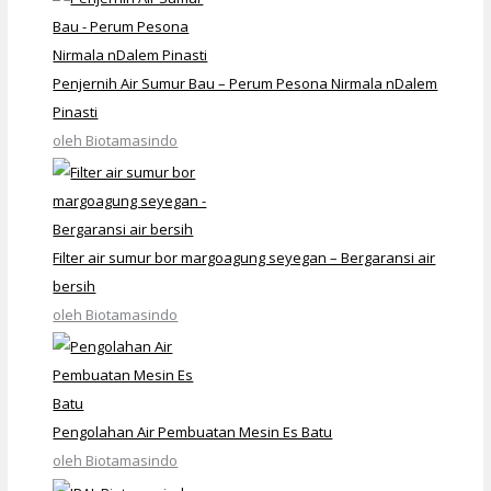
Penjernih Air Sumur Bau – Perum Pesona Nirmala nDalem
Pinasti
oleh Biotamasindo
Filter air sumur bor margoagung seyegan – Bergaransi air
bersih
oleh Biotamasindo
Pengolahan Air Pembuatan Mesin Es Batu
oleh Biotamasindo