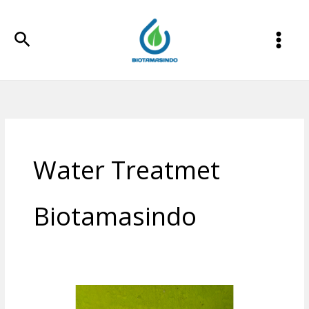
Lewati
ke
Cari
konten
Water Treatmet
Biotamasindo
Mesin