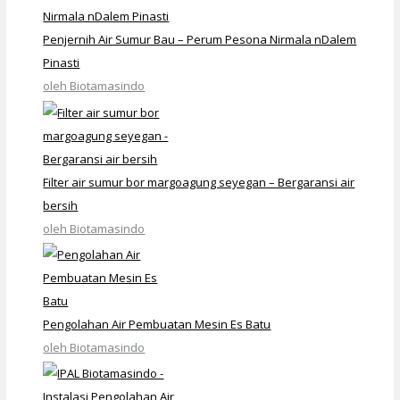
Penjernih Air Sumur Bau – Perum Pesona Nirmala nDalem
Pinasti
oleh Biotamasindo
Filter air sumur bor margoagung seyegan – Bergaransi air
bersih
oleh Biotamasindo
Pengolahan Air Pembuatan Mesin Es Batu
oleh Biotamasindo