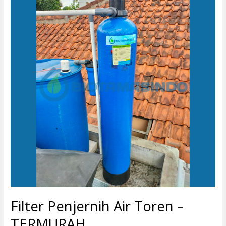
Penjernih
Air
Toren
–
TERMURAH
Filter Penjernih Air Toren –
TERMURAH