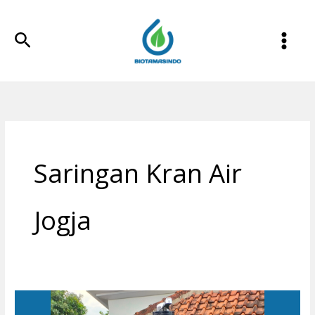
Lewati
ke
Cari
konten
Saringan Kran Air
Jogja
Filter