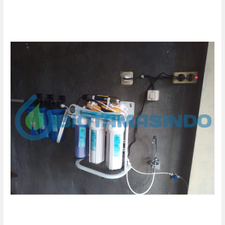
Mesin
air
minum
mineral
pondok
pesantren
jepara