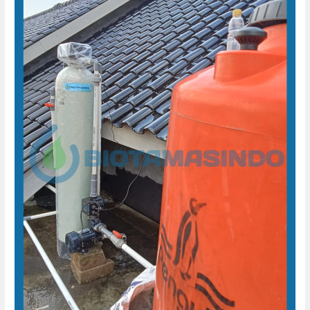
Air
Sumur
Otomatis
Jekulo
Kudus