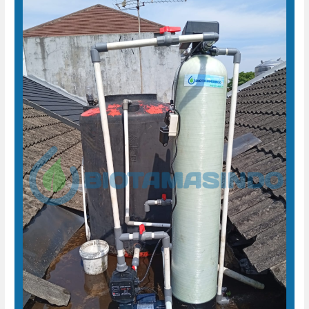
Filter
Air
Sumur
Burikan
Kudus
Jawa
Tengah