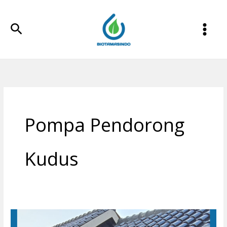
Lewati
ke
Cari
konten
Pompa Pendorong
Kudus
Filter