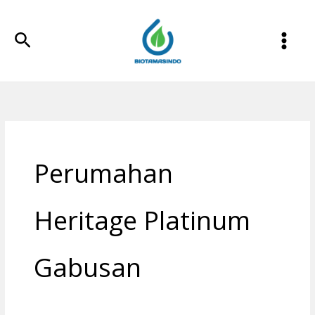
Lewati
ke
Cari
konten
Perumahan
Heritage Platinum
Gabusan