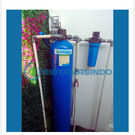
Penjernih
Air
Sumur
Heritage
Platinum
Gabusan
Yogyakarta