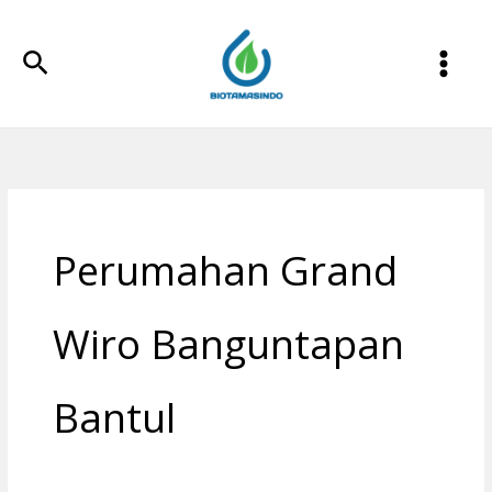
Lewati
ke
Cari
konten
Perumahan Grand
Wiro Banguntapan
Bantul