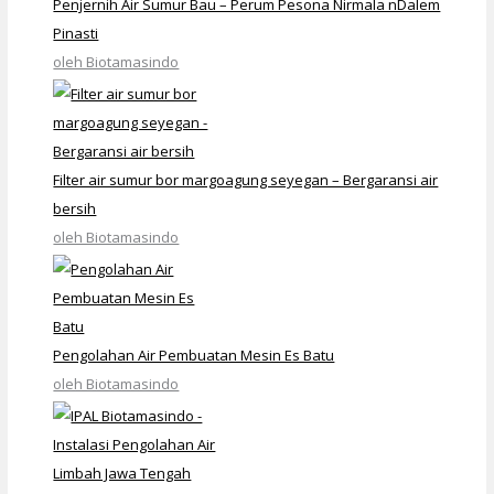
Penjernih Air Sumur Bau – Perum Pesona Nirmala nDalem
Pinasti
oleh Biotamasindo
Filter air sumur bor margoagung seyegan – Bergaransi air
bersih
oleh Biotamasindo
Pengolahan Air Pembuatan Mesin Es Batu
oleh Biotamasindo