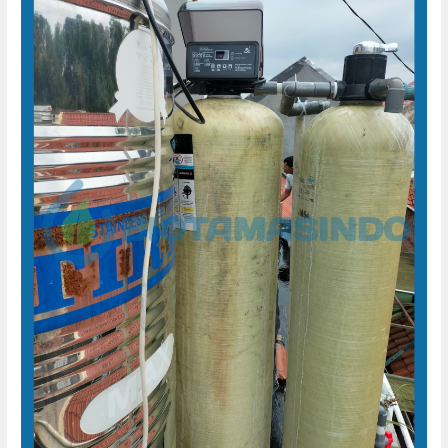
Air
Bukit
Permata
Indah
Candi
gebang