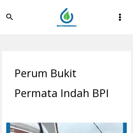
Lewati
ke
Cari
konten
Perum Bukit
Permata Indah BPI
Filter