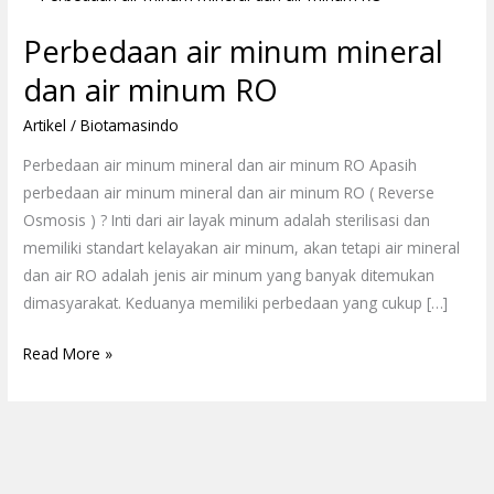
air
Perbedaan air minum mineral
minum
mineral
dan air minum RO
dan
Artikel
/
Biotamasindo
air
minum
Perbedaan air minum mineral dan air minum RO Apasih
RO
perbedaan air minum mineral dan air minum RO ( Reverse
Osmosis ) ? Inti dari air layak minum adalah sterilisasi dan
memiliki standart kelayakan air minum, akan tetapi air mineral
dan air RO adalah jenis air minum yang banyak ditemukan
dimasyarakat. Keduanya memiliki perbedaan yang cukup […]
Read More »