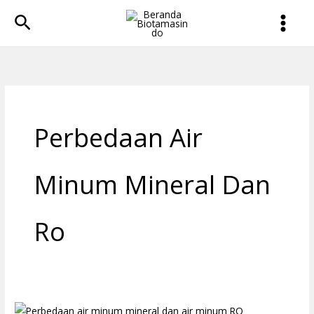
Lewati
Cari
ke
konten
Perbedaan Air
Minum Mineral Dan
Ro
Perbedaan