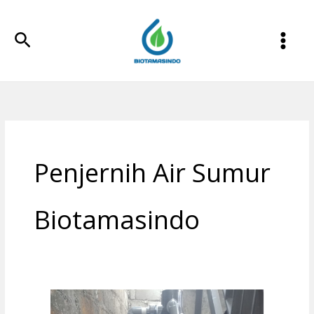
Lewati
ke
Cari
konten
Penjernih Air Sumur
Biotamasindo
Filter