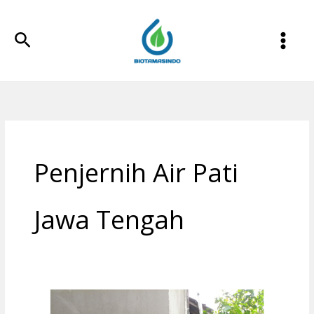
Lewati
ke
Cari
konten
Penjernih Air Pati
Jawa Tengah
Filter