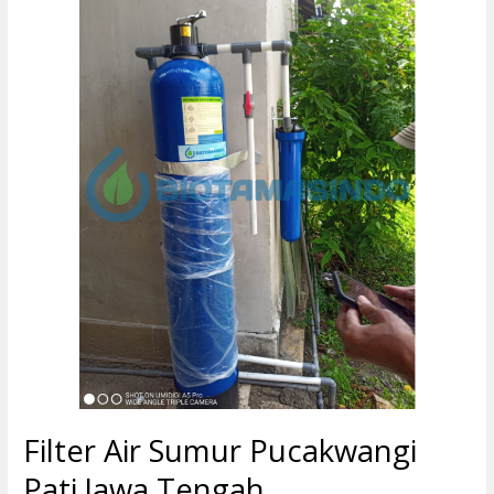
Air
Sumur
Pucakwangi
Pati
Jawa
Tengah
Filter Air Sumur Pucakwangi
Pati Jawa Tengah