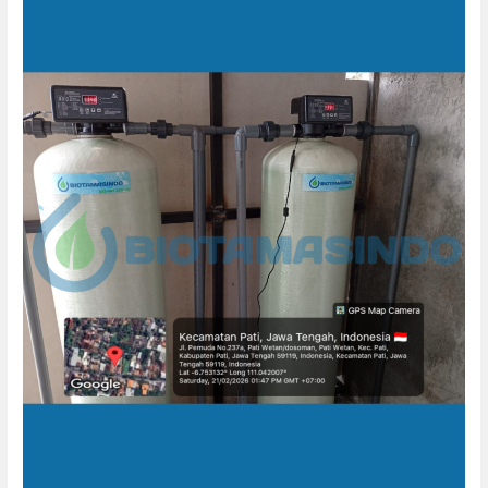
Air
Bersih
&
Air
Minum
–
AERO
Billiard
Pati
Jawa
Tengah