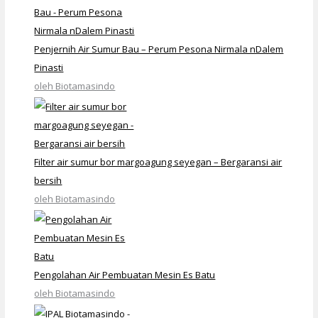
Penjernih Air Sumur Bau – Perum Pesona Nirmala nDalem
Pinasti
oleh Biotamasindo
Filter air sumur bor margoagung seyegan – Bergaransi air
bersih
oleh Biotamasindo
Pengolahan Air Pembuatan Mesin Es Batu
oleh Biotamasindo