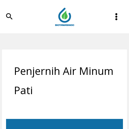
Lewati
ke
Cari
konten
Penjernih Air Minum
Pati
Filter