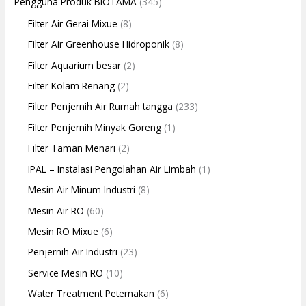
Pengguna Produk BIOTAMA
(345)
Filter Air Gerai Mixue
(8)
Filter Air Greenhouse Hidroponik
(8)
Filter Aquarium besar
(2)
Filter Kolam Renang
(2)
Filter Penjernih Air Rumah tangga
(233)
Filter Penjernih Minyak Goreng
(1)
Filter Taman Menari
(2)
IPAL – Instalasi Pengolahan Air Limbah
(1)
Mesin Air Minum Industri
(8)
Mesin Air RO
(60)
Mesin RO Mixue
(6)
Penjernih Air Industri
(23)
Service Mesin RO
(10)
Water Treatment Peternakan
(6)