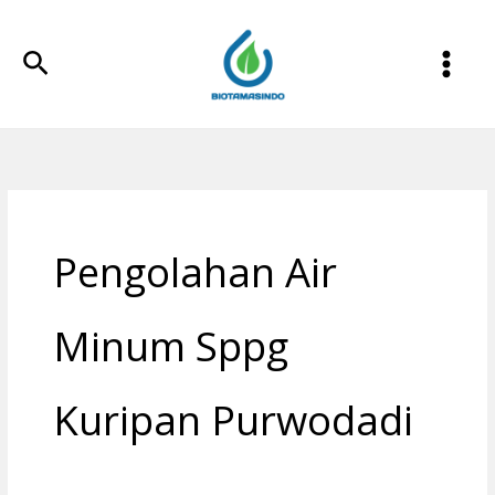
Lewati
ke
Cari
konten
Pengolahan Air
Minum Sppg
Kuripan Purwodadi