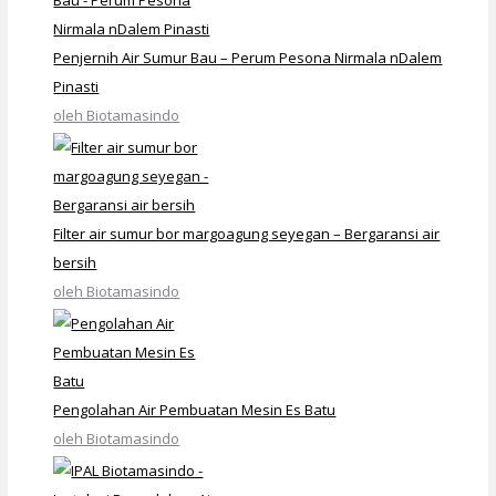
Penjernih Air Sumur Bau – Perum Pesona Nirmala nDalem
Pinasti
oleh Biotamasindo
Filter air sumur bor margoagung seyegan – Bergaransi air
bersih
oleh Biotamasindo
Pengolahan Air Pembuatan Mesin Es Batu
oleh Biotamasindo