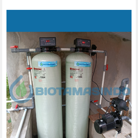
Filter
Air
Sumur
Dapur
MBG
Kuripan
Purwodadi