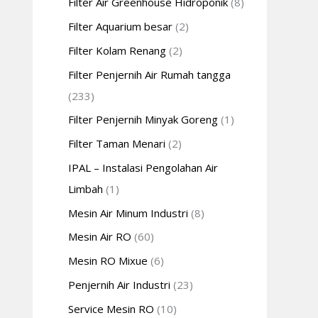
Filter Air Greenhouse Hidroponik
(8)
Filter Aquarium besar
(2)
Filter Kolam Renang
(2)
Filter Penjernih Air Rumah tangga
(233)
Filter Penjernih Minyak Goreng
(1)
Filter Taman Menari
(2)
IPAL – Instalasi Pengolahan Air
Limbah
(1)
Mesin Air Minum Industri
(8)
Mesin Air RO
(60)
Mesin RO Mixue
(6)
Penjernih Air Industri
(23)
Service Mesin RO
(10)