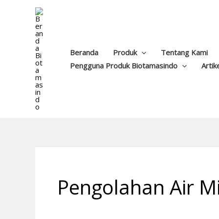
Lewati
ke
konten
Beranda
Produk
Tentang Kami
Pengguna Produk Biotamasindo
Artik
Pengolahan Air M