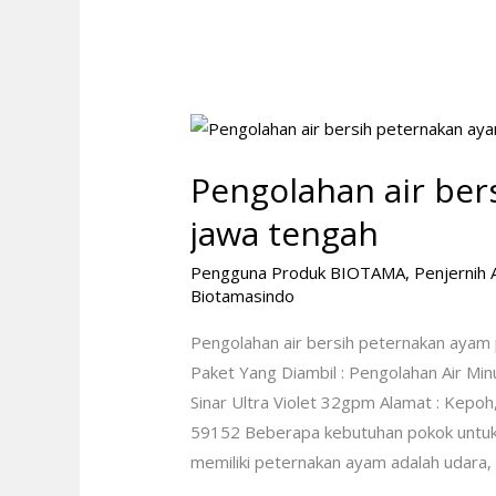
Pengolahan
air
Pengolahan air ber
bersih
peternakan
jawa tengah
ayam
Pengguna Produk BIOTAMA
,
Penjernih A
pati
Biotamasindo
jawa
tengah
Pengolahan air bersih peternakan ayam
Paket Yang Diambil : Pengolahan Air Mi
Sinar Ultra Violet 32gpm Alamat : Kepo
59152 Beberapa kebutuhan pokok untuk 
memiliki peternakan ayam adalah udara, 