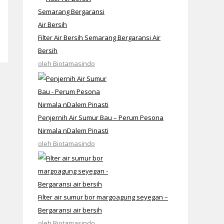
Filter Air Bersih Semarang Bergaransi Air
Bersih
oleh Biotamasindo
Penjernih Air Sumur Bau – Perum Pesona
Nirmala nDalem Pinasti
oleh Biotamasindo
Filter air sumur bor margoagung seyegan –
Bergaransi air bersih
oleh Biotamasindo