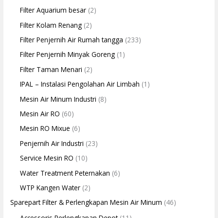
Filter Aquarium besar
(2)
Filter Kolam Renang
(2)
Filter Penjernih Air Rumah tangga
(233)
Filter Penjernih Minyak Goreng
(1)
Filter Taman Menari
(2)
IPAL – Instalasi Pengolahan Air Limbah
(1)
Mesin Air Minum Industri
(8)
Mesin Air RO
(60)
Mesin RO Mixue
(6)
Penjernih Air Industri
(23)
Service Mesin RO
(10)
Water Treatment Peternakan
(6)
WTP Kangen Water
(2)
Sparepart Filter & Perlengkapan Mesin Air Minum
(46)
Accessoris Perlengkapan Depot
(11)