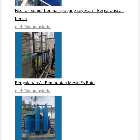
Filter air sumur bor margoagung seyegan – Bergaransi air
bersih
oleh Biotamasindo
Pengolahan Air Pembuatan Mesin Es Batu
oleh Biotamasindo