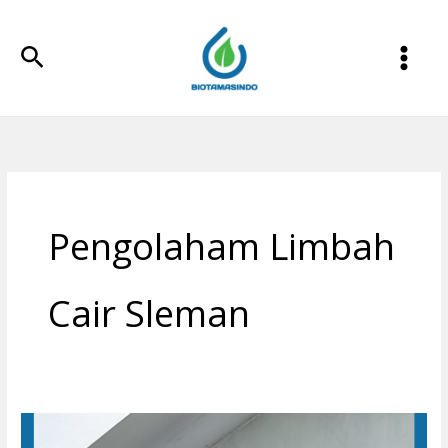
Lewati
ke
Cari
konten
Pengolaham Limbah
Cair Sleman
Filter