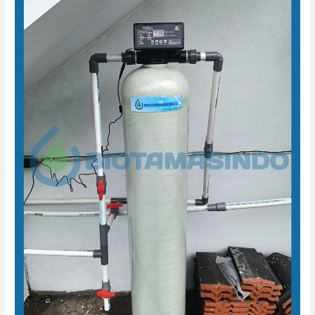
Air
Sumur
Ngaglik
Sleman
–
BERGARANSI