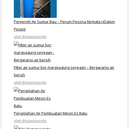
Penjernih Air Sumur Bau – Perum Pesona Nirmala nDalem
Pinasti
oleh Biotamasindo
Filter air sumur bor margoagung seyegan – Bergaransi air
bersih
oleh Biotamasindo
Pengolahan Air Pembuatan Mesin Es Batu
oleh Biotamasindo