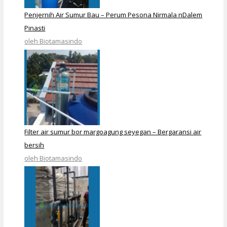
Penjernih Air Sumur Bau – Perum Pesona Nirmala nDalem
Pinasti
oleh Biotamasindo
Filter air sumur bor margoagung seyegan – Bergaransi air
bersih
oleh Biotamasindo