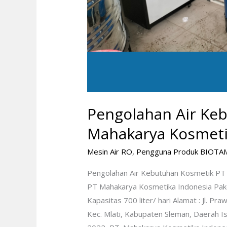
Pengolahan Air Ke
Mahakarya Kosmeti
Mesin Air RO
,
Pengguna Produk BIOTA
Pengolahan Air Kebutuhan Kosmetik PT
PT Mahakarya Kosmetika Indonesia Pake
Kapasitas 700 liter/ hari Alamat : Jl. P
Kec. Mlati, Kabupaten Sleman, Daerah I