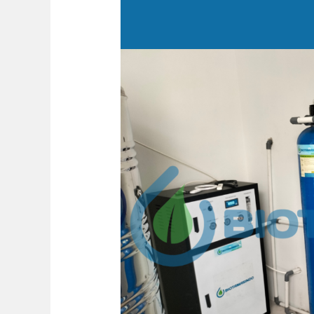
Pengolahan
Air
Kebutuhan
Kosmetik
PT
Mahakarya
Kosmetika
Indonesia