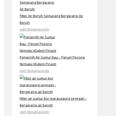
Filter Air Bersih Semarang Bergaransi Air
Bersih
oleh Biotamasindo
Penjernih Air Sumur Bau – Perum Pesona
Nirmala nDalem Pinasti
oleh Biotamasindo
Filter air sumur bor margoagung seyegan –
Bergaransi air bersih
oleh Biotamasindo