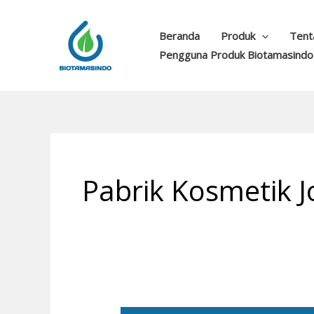
Lewati
ke
Beranda
Produk
Tent
konten
Pengguna Produk Biotamasindo
Pabrik Kosmetik J