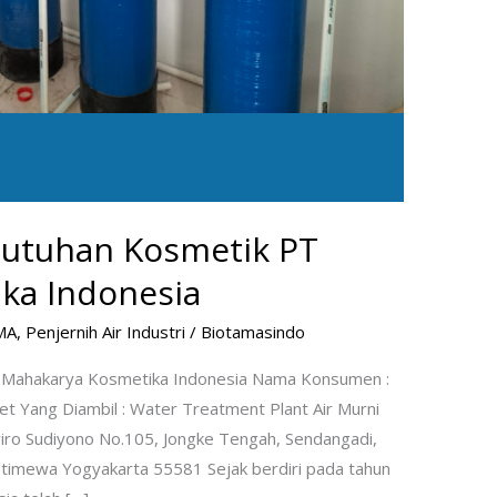
butuhan Kosmetik PT
ka Indonesia
MA
,
Penjernih Air Industri
/
Biotamasindo
 Mahakarya Kosmetika Indonesia Nama Konsumen :
t Yang Diambil : Water Treatment Plant Air Murni
rawiro Sudiyono No.105, Jongke Tengah, Sendangadi,
stimewa Yogyakarta 55581 Sejak berdiri pada tahun