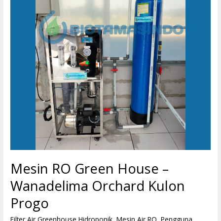
–
Wanadelima
Orchard
Kulon
Progo
Mesin RO Green House –
Wanadelima Orchard Kulon
Progo
Filter Air Greenhouse Hidroponik
,
Mesin Air RO
,
Pengguna