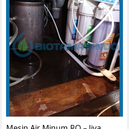
–
Jiva
Bestari
Resto
Kudus
Mesin Air Minum RO – Jiva