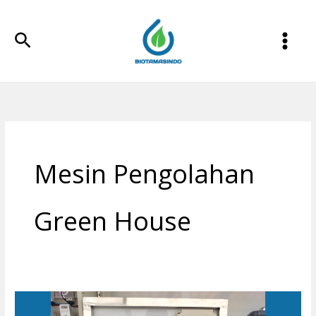
Lewati
ke
Cari
konten
Mesin Pengolahan
Green House
Pengolahan