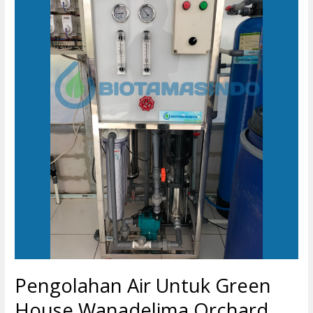
Air
Untuk
Green
House
Wanadelima
Orchard
Pengolahan Air Untuk Green
House Wanadelima Orchard