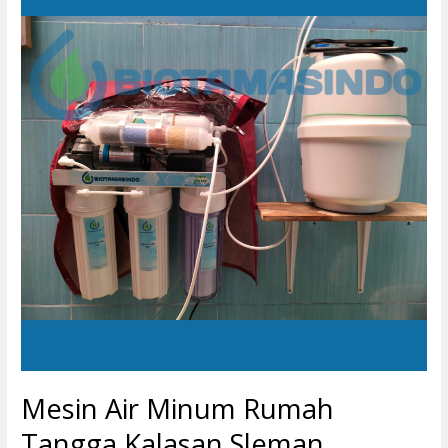
Air
Minum
Rumah
Tangga
Kalasan
Sleman
Mesin Air Minum Rumah
Tangga Kalasan Sleman