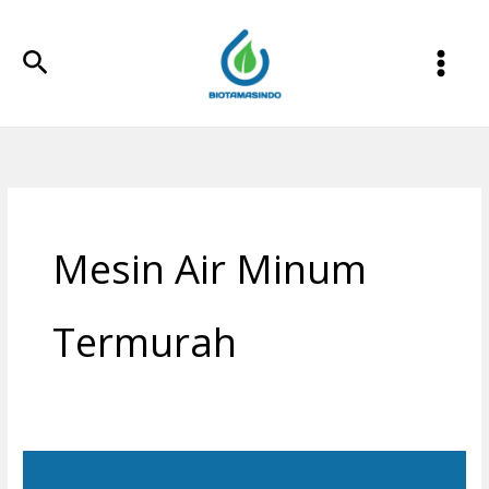
Lewati
ke
Cari
konten
Mesin Air Minum
Termurah
Mesin