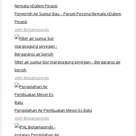
Penjernih Air Sumur Bau – Perum Pesona Nirmala nDalem
Pinasti
oleh Biotamasindo
Filter air sumur bor margoagung seyegan – Bergaransi air
bersih
oleh Biotamasindo
Pengolahan Air Pembuatan Mesin Es Batu
oleh Biotamasindo