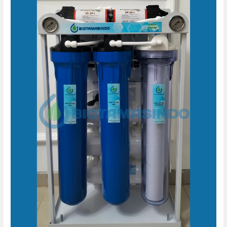
mesin
air
minum
reverse
osmosis
biotamasindo
seturan