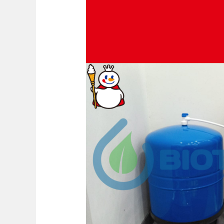
Mesin
Air
Minum
RO
Mixue
Brayung
Kudus
Jawa
Tengah