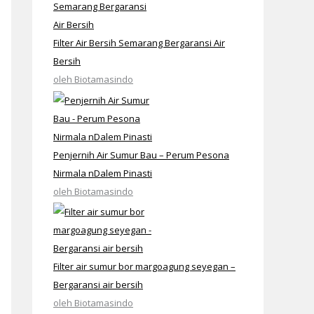
Filter Air Bersih Semarang Bergaransi Air
Bersih
oleh Biotamasindo
Penjernih Air Sumur Bau – Perum Pesona
Nirmala nDalem Pinasti
oleh Biotamasindo
Filter air sumur bor margoagung seyegan –
Bergaransi air bersih
oleh Biotamasindo