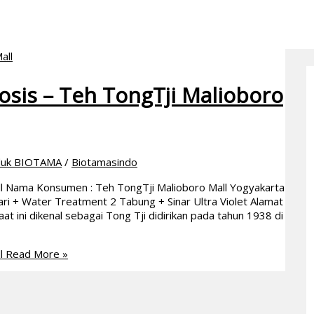
sis – Teh TongTji Malioboro
duk BIOTAMA
/
Biotamasindo
l Nama Konsumen : Teh TongTji Malioboro Mall Yogyakarta
ari + Water Treatment 2 Tabung + Sinar Ultra Violet Alamat
t ini dikenal sebagai Tong Tji didirikan pada tahun 1938 di
l
Read More »