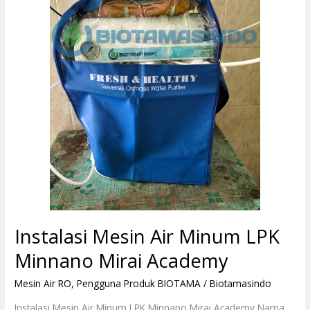
LPK
Minnano
Mirai
Academy
Instalasi Mesin Air Minum LPK
Minnano Mirai Academy
Mesin Air RO
,
Pengguna Produk BIOTAMA
/
Biotamasindo
Instalasi Mesin Air Minum LPK Minnano Mirai Academy Nama