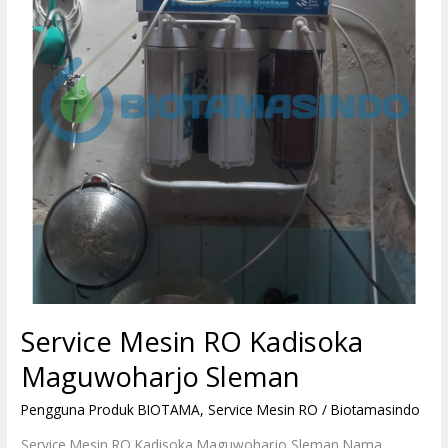
Maguwoharjo
Sleman
Service Mesin RO Kadisoka
Maguwoharjo Sleman
Pengguna Produk BIOTAMA
,
Service Mesin RO
/
Biotamasindo
Service Mesin RO Kadisoka Maguwoharjo Sleman Nama