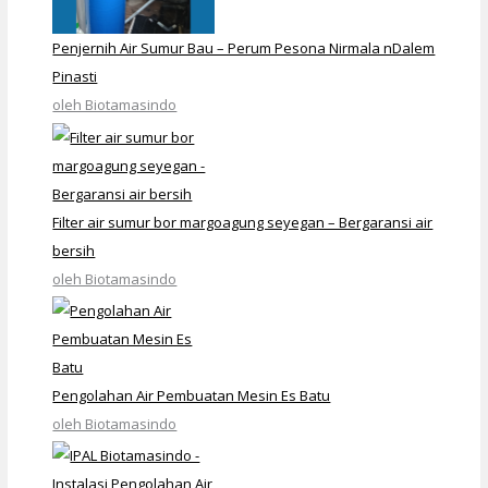
Penjernih Air Sumur Bau – Perum Pesona Nirmala nDalem
Pinasti
oleh Biotamasindo
Filter air sumur bor margoagung seyegan – Bergaransi air
bersih
oleh Biotamasindo
Pengolahan Air Pembuatan Mesin Es Batu
oleh Biotamasindo