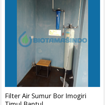
Air
Sumur
Bor
Imogiri
Timul
Bantul
Filter Air Sumur Bor Imogiri
Timul Bantul