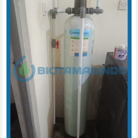
Air
Sumur
Rumah
Tangga
Baturetno
Banguntapan