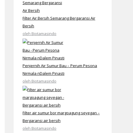
Filter Air Bersih Semarang Bergaransi Air
Bersih
oleh Biotamasindo
Penjernih Air Sumur Bau – Perum Pesona
Nirmala nDalem Pinasti
oleh Biotamasindo
Filter air sumur bor margoagung seyegan –
Bergaransi air bersih
oleh Biotamasindo