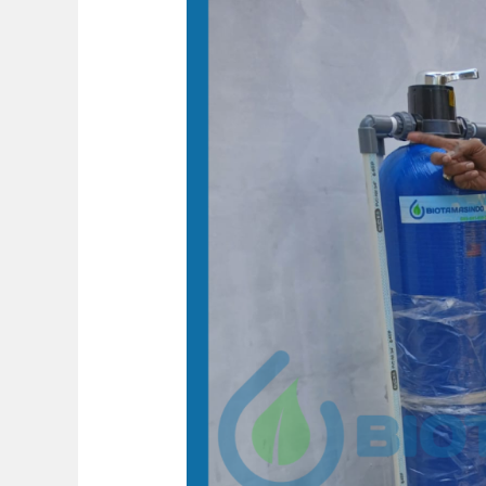
Filter
Air
Bersih
Kopinan
24jam
Demak