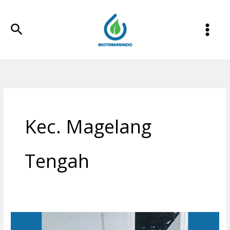
Lewati
ke
Cari
konten
Kec. Magelang
Tengah
Pengolahan