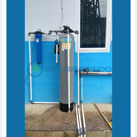
Air
Bersih
Magelang
–
SPPG
Abimanyu
Magelang