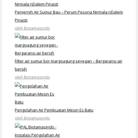
Penjernih Air Sumur Bau – Perum Pesona Nirmala nDalem
Pinasti
oleh Biotamasindo
Filter air sumur bor margoagung seyegan – Bergaransi air
bersih
oleh Biotamasindo
Pengolahan Air Pembuatan Mesin Es Batu
oleh Biotamasindo