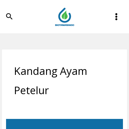
Lewati
ke
Cari
konten
Kandang Ayam
Petelur
Filter