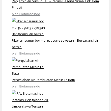
Penjernih Air Sumur Bau – Perum Pesona Nirmala nDalem
Pinasti
oleh Biotamasindo
Filter air sumur bor margoagung seyegan – Bergaransi air
bersih
oleh Biotamasindo
Pengolahan Air Pembuatan Mesin Es Batu
oleh Biotamasindo