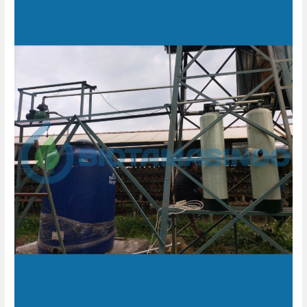
Pengolahan
Air
Minum
Peternakan
Ayam
Telur