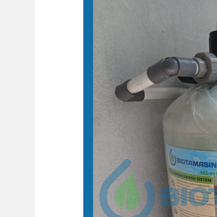
Filter
Penjernih
Air
Sumur
Leteh
Rembang