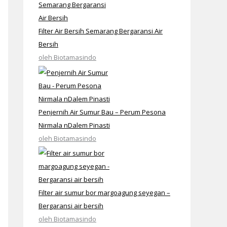
Filter Air Bersih Semarang Bergaransi Air
Bersih
oleh Biotamasindo
Penjernih Air Sumur Bau – Perum Pesona
Nirmala nDalem Pinasti
oleh Biotamasindo
Filter air sumur bor margoagung seyegan –
Bergaransi air bersih
oleh Biotamasindo