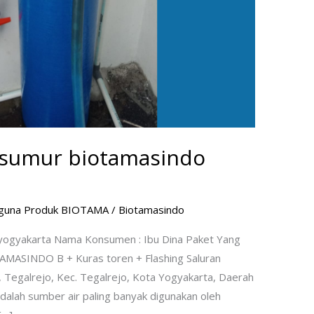
ir sumur biotamasindo
guna Produk BIOTAMA
/
Biotamasindo
o yogyakarta Nama Konsumen : Ibu Dina Paket Yang
OTAMASINDO B + Kuras toren + Flashing Saluran
, Tegalrejo, Kec. Tegalrejo, Kota Yogyakarta, Daerah
alah sumber air paling banyak digunakan oleh