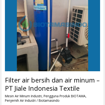
air
minum
–
PT
Jiale
Indonesia
Textile
Filter air bersih dan air minum –
PT Jiale Indonesia Textile
Mesin Air Minum Industri
,
Pengguna Produk BIOTAMA
,
Penjernih Air Industri
/
Biotamasindo