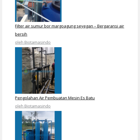
Filter air sumur bor margoagung seyegan – Bergaransi air
bersih
oleh Biotamasindo
Pengolahan Air Pembuatan Mesin Es Batu
oleh Biotamasindo