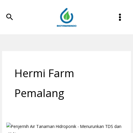
Lewati
ke
Cari
konten
Hermi Farm
Pemalang
Penjernih