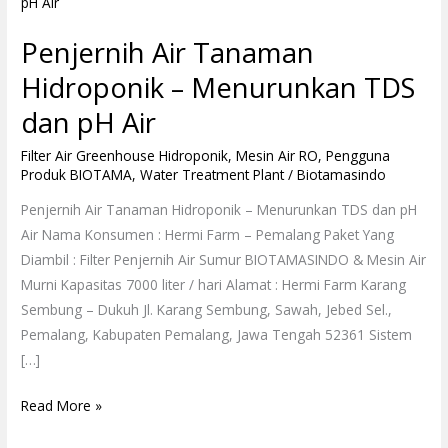
Air
Tanaman
Penjernih Air Tanaman
Hidroponik
–
Hidroponik – Menurunkan TDS
Menurunkan
dan pH Air
TDS
dan
Filter Air Greenhouse Hidroponik
,
Mesin Air RO
,
Pengguna
Produk BIOTAMA
,
Water Treatment Plant
/
Biotamasindo
pH
Air
Penjernih Air Tanaman Hidroponik – Menurunkan TDS dan pH
Air Nama Konsumen : Hermi Farm – Pemalang Paket Yang
Diambil : Filter Penjernih Air Sumur BIOTAMASINDO & Mesin Air
Murni Kapasitas 7000 liter / hari Alamat : Hermi Farm Karang
Sembung – Dukuh Jl. Karang Sembung, Sawah, Jebed Sel.,
Pemalang, Kabupaten Pemalang, Jawa Tengah 52361 Sistem
[…]
Read More »