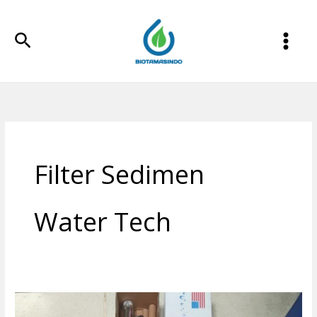
Lewati
ke
Cari
konten
Filter Sedimen
Water Tech
Lampu