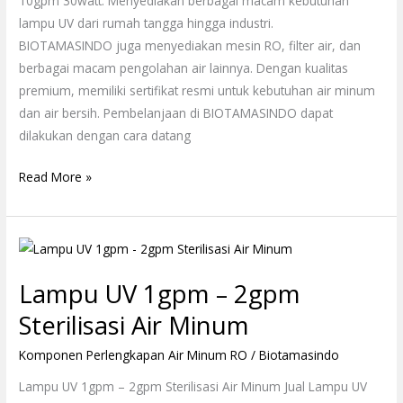
10gpm 30watt. Menyediakan berbagai macam kebutuhan
lampu UV dari rumah tangga hingga industri.
BIOTAMASINDO juga menyediakan mesin RO, filter air, dan
berbagai macam pengolahan air lainnya. Dengan kualitas
premium, memiliki sertifikat resmi untuk kebutuhan air minum
dan air bersih. Pembelanjaan di BIOTAMASINDO dapat
dilakukan dengan cara datang
Read More »
Lampu
UV
Lampu UV 1gpm – 2gpm
1gpm
–
Sterilisasi Air Minum
2gpm
Komponen Perlengkapan Air Minum RO
/
Biotamasindo
Sterilisasi
Air
Lampu UV 1gpm – 2gpm Sterilisasi Air Minum Jual Lampu UV