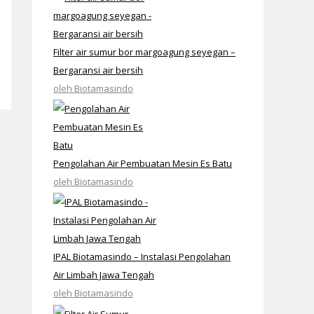
Filter air sumur bor margoagung seyegan –
Bergaransi air bersih
oleh Biotamasindo
Pengolahan Air Pembuatan Mesin Es Batu
oleh Biotamasindo
IPAL Biotamasindo – Instalasi Pengolahan
Air Limbah Jawa Tengah
oleh Biotamasindo