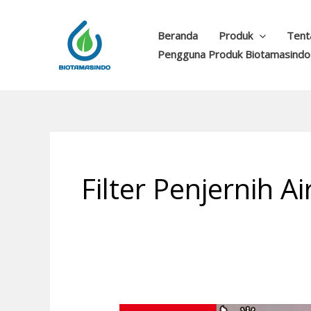
Lewati
ke
Beranda
Produk
Tent
konten
Pengguna Produk Biotamasindo
Filter Penjernih A