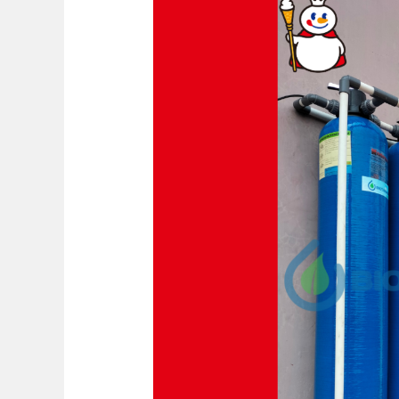
Penjernih
Air
Sumur
Mixue
Brayung
Mejobo
Kudus