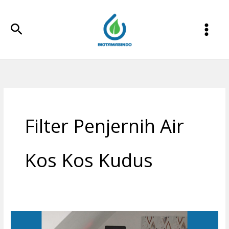
Lewati
ke
Cari
konten
Filter Penjernih Air
Kos Kos Kudus
Filter