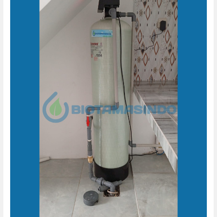
Penjernih
Air
Kos
kosan
Mejobo
Kudus