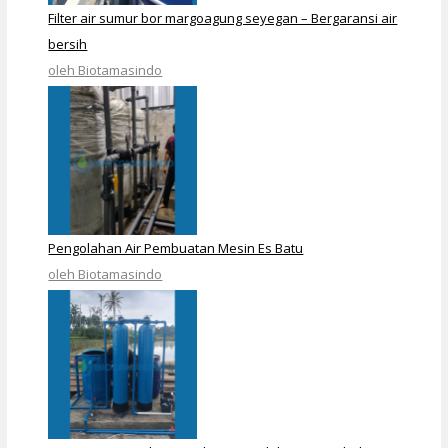
Filter air sumur bor margoagung seyegan – Bergaransi air
bersih
oleh Biotamasindo
Pengolahan Air Pembuatan Mesin Es Batu
oleh Biotamasindo