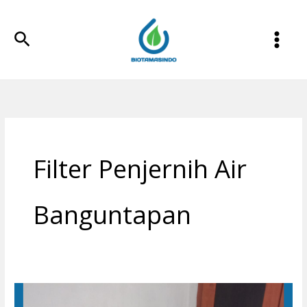
Lewati
ke
Cari
konten
Filter Penjernih Air
Banguntapan
Filter