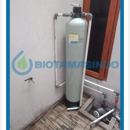
Air
Sumur
Grojogan
Wirokerten
Banguntapan
Bantul