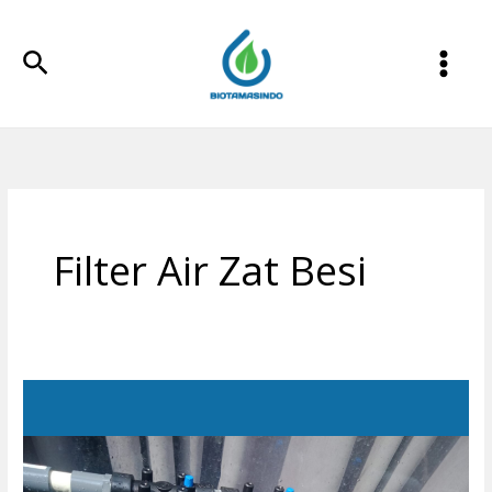
Lewati
ke
Cari
konten
Filter Air Zat Besi
Filter
Air
Sumur
Rumah