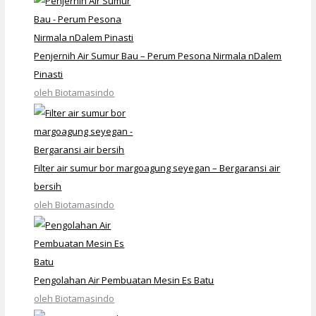
Penjernih Air Sumur Bau – Perum Pesona Nirmala nDalem
Pinasti
oleh Biotamasindo
Filter air sumur bor margoagung seyegan – Bergaransi air
bersih
oleh Biotamasindo
Pengolahan Air Pembuatan Mesin Es Batu
oleh Biotamasindo